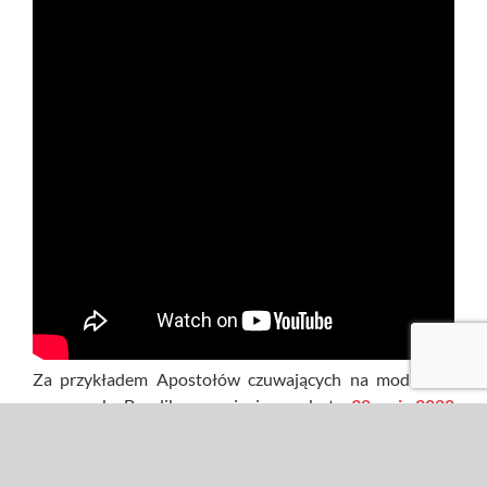
Za przykładem Apostołów czuwających na modlitwie,
przeworska Bazylika organizuje w sobotę,
30 maja 2020
roku czuwanie modlitewne przed uroczystością Zesłania
Ducha Świętego. Młodzież i duszpasterze zapraszają
wszystkich do wzięcia udziału w transmisji na żywo.