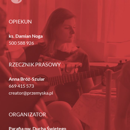
OPIEKUN
ks. Damian Noga
500 588 926
RZECZNIK PRASOWY
Anna Bróż-Szular
669 415 573
creator@przemyska.pl
ORGANIZATOR
Parafia pw. Ducha Świętego