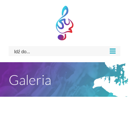
Skip
to
content
Idź do...
Galeria