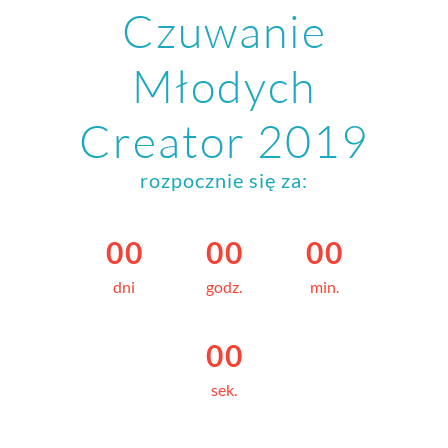
Czuwanie
Młodych
Creator 2019
rozpocznie się za:
0
0
0
0
0
0
dni
godz.
min.
0
0
sek.